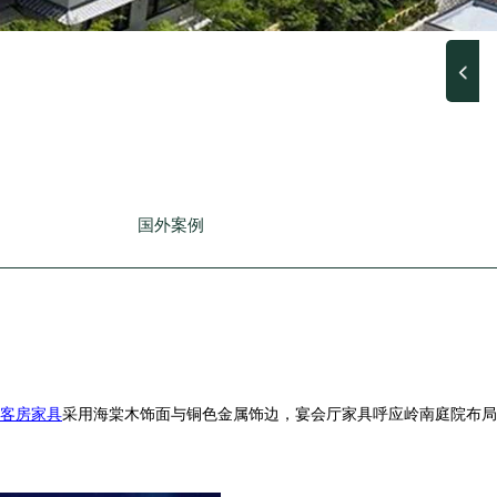
国外案例
客房家具
采用海棠木饰面与铜色金属饰边，宴会厅家具呼应岭南庭院布局