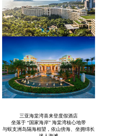
三亚海棠湾喜来登度假酒店
坐落于 “国家海岸” 海棠湾核心地带
与蜈支洲岛隔海相望，依山傍海、坐拥绵长
迷人海滩