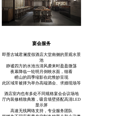
宴会服务
即墨古城君澜度假酒店大堂南侧的景观水景
池
静谧四方的水池当清风袭来时盈盈微荡
夜幕降临一轮明月倒映水面，细看
崂山的四季缩影在此惟妙呈现
此区域常被择为举办高端酒会、求婚现场等
酒店室内也有多处不同规格宴会会议场地
厅内装修精致典雅，吸音墙壁搭配高清LED
显示屏
高速无线网络支持，专业服务团队