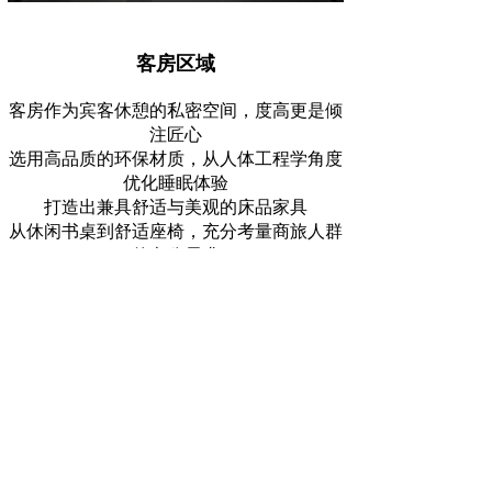
客房区域
客房作为宾客休憩的私密空间，度高更是倾
注匠心
选用高品质的环保材质，从人体工程学角度
优化睡眠体验
打造出兼具舒适与美观的床品家具
从休闲书桌到舒适座椅，充分考量商旅人群
的办公需求
随心切换工作与休闲模式
每一件家具的尺寸、高度、细节都经过精心
设计，确保使用舒适度
让每一位入住的商旅人士都能在疲惫的旅途
中
拥有一个温馨又独特的「家外之家」，让空
间体验更具个性化温度