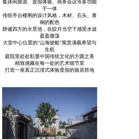
集休闲旅游、度假体验、商务会议等多功能
于一体
传统亭台楼阁的设计风格，木材、石头、黄
铜的配色
静谧四方的水景池，在皎月当空下感受水波
盈盈微荡
大堂中心位置的“山海驶船”寓意满载希望与
生机
庭院里处处彰显中国传统文化的方圆之美
精致感藏在每一处的艺术细节里
打造一座真正沉浸式体验度假的旅居胜地